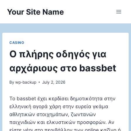
Skip
Your Site Name
to
content
CASINO
Ο πλήρης οδηγός για
αρχάριους στο bassbet
By
wp-backup
July 2, 2026
Το bassbet έχει κερδίσει δημοτικότητα στην
ελληνική αγορά χάρη στην ευρεία γκάμα
αθλητικών στοιχημάτων, ζωντανών
παιχνιδιών και ελκυστικών προσφορών. Αν
είστε νέοι στο περιβάλλον των online καζίνο ή