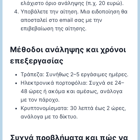
ελάχιστο όριο ανάληψης (π.χ. 20 ευρώ).
Υποβάλετε την αίτηση. Μια ειδοποίηση θα
αποσταλεί στο email σας με την
επιβεβαίωση της αίτησης.
Μέθοδοι ανάληψης και χρόνοι
επεξεργασίας
Τράπεζα: Συνήθως 2–5 εργάσιμες ημέρες.
Ηλεκτρονικά πορτοφόλια: Συχνά σε 24–
48 ώρες ή ακόμα και αμέσως, ανάλογα
με τον πάροχο.
Κρυπτονομίσματα: 30 λεπτά έως 2 ώρες,
ανάλογα με το δίκτυο.
Συχνά προβλήματα και πώς να