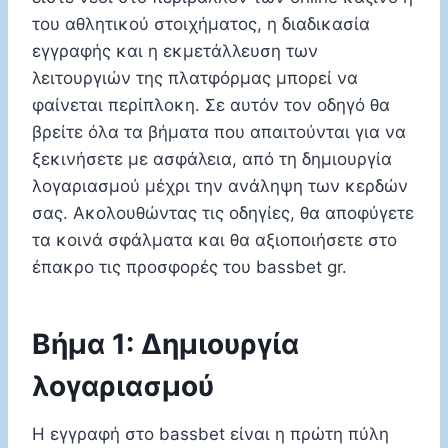
του αθλητικού στοιχήματος, η διαδικασία
εγγραφής και η εκμετάλλευση των
λειτουργιών της πλατφόρμας μπορεί να
φαίνεται περίπλοκη. Σε αυτόν τον οδηγό θα
βρείτε όλα τα βήματα που απαιτούνται για να
ξεκινήσετε με ασφάλεια, από τη δημιουργία
λογαριασμού μέχρι την ανάληψη των κερδών
σας. Ακολουθώντας τις οδηγίες, θα αποφύγετε
τα κοινά σφάλματα και θα αξιοποιήσετε στο
έπακρο τις προσφορές του bassbet gr.
Βήμα 1: Δημιουργία
λογαριασμού
Η εγγραφή στο bassbet είναι η πρώτη πύλη