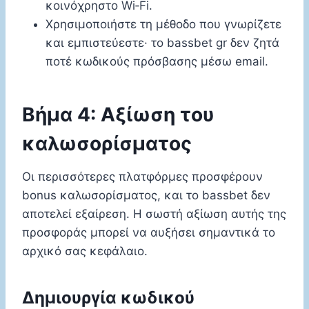
κοινόχρηστο Wi‑Fi.
Χρησιμοποιήστε τη μέθοδο που γνωρίζετε
και εμπιστεύεστε· το bassbet gr δεν ζητά
ποτέ κωδικούς πρόσβασης μέσω email.
Βήμα 4: Αξίωση του
καλωσορίσματος
Οι περισσότερες πλατφόρμες προσφέρουν
bonus καλωσορίσματος, και το bassbet δεν
αποτελεί εξαίρεση. Η σωστή αξίωση αυτής της
προσφοράς μπορεί να αυξήσει σημαντικά το
αρχικό σας κεφάλαιο.
Δημιουργία κωδικού