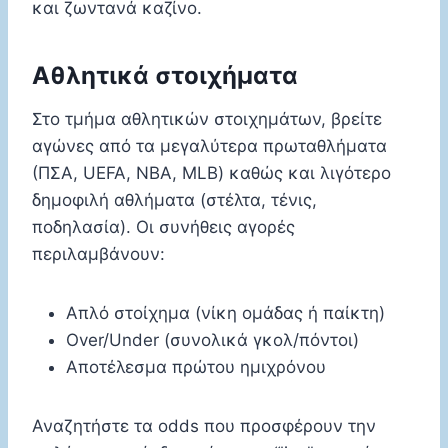
και ζωντανά καζίνο.
Αθλητικά στοιχήματα
Στο τμήμα αθλητικών στοιχημάτων, βρείτε
αγώνες από τα μεγαλύτερα πρωταθλήματα
(ΠΣΑ, UEFA, NBA, MLB) καθώς και λιγότερο
δημοφιλή αθλήματα (στέλτα, τένις,
ποδηλασία). Οι συνήθεις αγορές
περιλαμβάνουν:
Απλό στοίχημα (νίκη ομάδας ή παίκτη)
Over/Under (συνολικά γκολ/πόντοι)
Αποτέλεσμα πρώτου ημιχρόνου
Αναζητήστε τα odds που προσφέρουν την