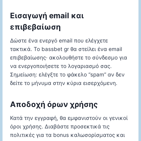
Εισαγωγή email και
επιβεβαίωση
Δώστε ένα ενεργό email που ελέγχετε
τακτικά. Το bassbet gr θα στείλει ένα email
επιβεβαίωσης· ακολουθήστε το σύνδεσμο για
να ενεργοποιήσετε το λογαριασμό σας.
Σημείωση: ελέγξτε το φάκελο “spam” αν δεν
δείτε το μήνυμα στην κύρια εισερχόμενη.
Αποδοχή όρων χρήσης
Κατά την εγγραφή, θα εμφανιστούν οι γενικοί
όροι χρήσης. Διαβάστε προσεκτικά τις
πολιτικές για τα bonus καλωσορίσματος και