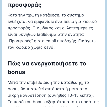
προσφοράς
Κατά την πρώτη κατάθεση, το σύστημα
ενδέχεται να εμφανίσει ένα πεδίο για κωδικό
προσφοράς. Ο κωδικός και οι λεπτομέρειες
είναι συνήθως διαθέσιμα στην ενότητα
“Προσφορές” ή στο email υποδοχής. Εισάγετε
τον κωδικό χωρίς κενά.
Πώς να ενεργοποιήσετε το
bonus
Μετά την επιβεβαίωση της κατάθεσης, το
bonus θα πιστωθεί αυτόματα ή μετά από
μικρή καθυστέρηση (συνήθως 10–15 λεπτά).
Το ποσό του bonus εξαρτάται από το ποσό της