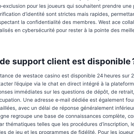
to‑exclusion pour les joueurs qui souhaitent prendre une
ification d’identité sont strictes mais rapides, permetta
spectant la confidentialité des membres. West ace coll
alisés en cybersécurité pour rester à la pointe des meill
de support client est disponible 
stance de westace casino est disponible 24 heures sur 24
cter l’équipe via le chat en direct intégré à la platefor
onses immédiates sur les questions de dépôt, de retrai
cupation. Une adresse e‑mail dédiée est également four
aillées, avec un délai de réponse généralement inférieu
 ligne regroupe une base de connaissances complète, c
par thématiques telles que les procédures d’inscription,
les de jeu et les programmes de fidélité. Pour les joueu