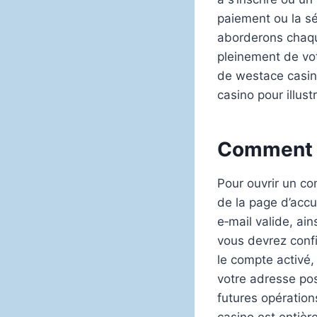
paiement ou la sé
aborderons chaque
pleinement de vot
de westace casino
casino pour illust
Comment p
Pour ouvrir un com
de la page d’acc
e‑mail valide, ai
vous devrez confi
le compte activé,
votre adresse pos
futures opération
casino est entièr