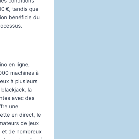
 les conditions
10 €, tandis que
ion bénéficie du
rocessus.
ino en ligne,
2 000 machines à
jeux à plusieurs
blackjack, la
entes avec des
ffre une
tte en direct, le
amateurs de jeux
 » et de nombreux