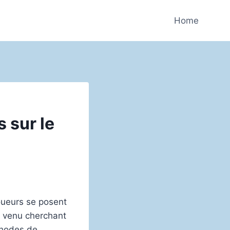
Home
 sur le
joueurs se posent
u venu cherchant
éthodes de