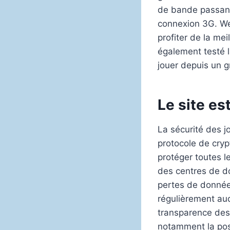
de bande passan
connexion 3G. We
profiter de la me
également testé la
jouer depuis un g
Le site es
La sécurité des jo
protocole de cryp
protéger toutes l
des centres de do
pertes de donnée
régulièrement aud
transparence des 
notamment la poss