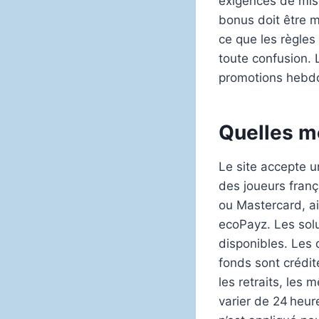
exigences de mis
bonus doit être m
ce que les règles 
toute confusion. 
promotions hebdo
Quelles m
Le site accepte 
des joueurs franç
ou Mastercard, ain
ecoPayz. Les sol
disponibles. Les 
fonds sont crédi
les retraits, les
varier de 24 heur