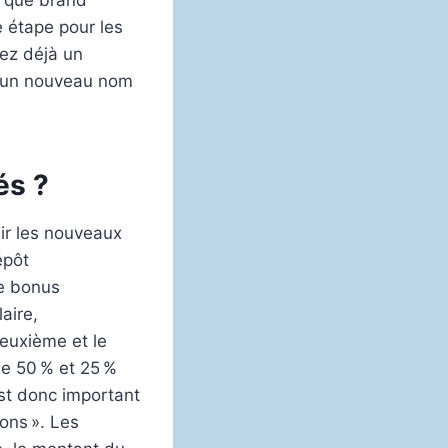
e étape pour les
vez déjà un
ir un nouveau nom
és ?
ir les nouveaux
épôt
Ce bonus
aire,
deuxième et le
e 50 % et 25 %
est donc important
ions ». Les