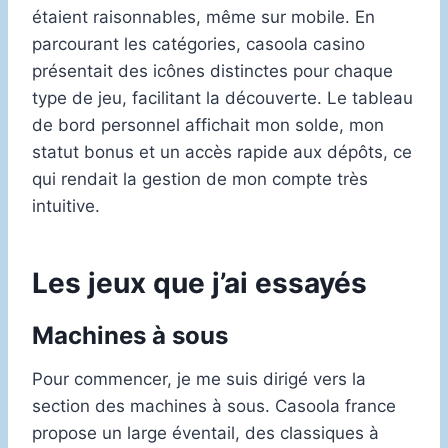
étaient raisonnables, même sur mobile. En
parcourant les catégories, casoola casino
présentait des icônes distinctes pour chaque
type de jeu, facilitant la découverte. Le tableau
de bord personnel affichait mon solde, mon
statut bonus et un accès rapide aux dépôts, ce
qui rendait la gestion de mon compte très
intuitive.
Les jeux que j’ai essayés
Machines à sous
Pour commencer, je me suis dirigé vers la
section des machines à sous. Casoola france
propose un large éventail, des classiques à