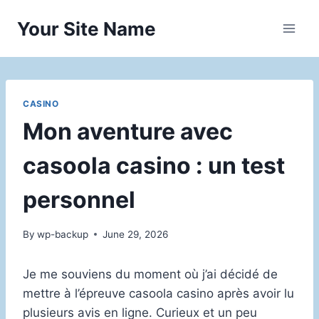
Skip
Your Site Name
to
content
CASINO
Mon aventure avec
casoola casino : un test
personnel
By
wp-backup
June 29, 2026
Je me souviens du moment où j’ai décidé de
mettre à l’épreuve casoola casino après avoir lu
plusieurs avis en ligne. Curieux et un peu