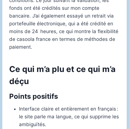
conditions. Le jour suivant la validation, les
fonds ont été crédités sur mon compte
bancaire. J’ai également essayé un retrait via
portefeuille électronique, qui a été crédité en
moins de 24 heures, ce qui montre la flexibilité
de casoola france en termes de méthodes de
paiement.
Ce qui m’a plu et ce qui m’a
déçu
Points positifs
Interface claire et entièrement en français :
le site parle ma langue, ce qui supprime les
ambiguïtés.