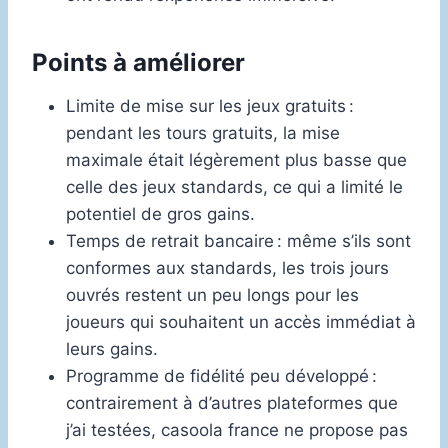
Points à améliorer
Limite de mise sur les jeux gratuits :
pendant les tours gratuits, la mise
maximale était légèrement plus basse que
celle des jeux standards, ce qui a limité le
potentiel de gros gains.
Temps de retrait bancaire : même s’ils sont
conformes aux standards, les trois jours
ouvrés restent un peu longs pour les
joueurs qui souhaitent un accès immédiat à
leurs gains.
Programme de fidélité peu développé :
contrairement à d’autres plateformes que
j’ai testées, casoola france ne propose pas