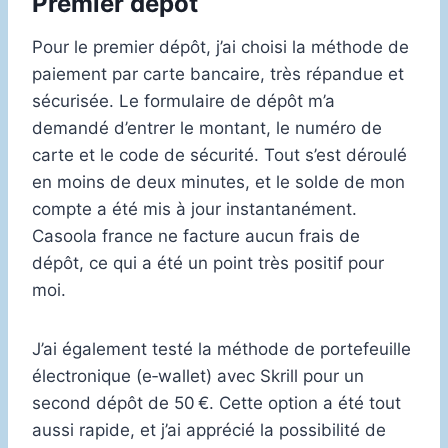
Premier dépôt
Pour le premier dépôt, j’ai choisi la méthode de
paiement par carte bancaire, très répandue et
sécurisée. Le formulaire de dépôt m’a
demandé d’entrer le montant, le numéro de
carte et le code de sécurité. Tout s’est déroulé
en moins de deux minutes, et le solde de mon
compte a été mis à jour instantanément.
Casoola france ne facture aucun frais de
dépôt, ce qui a été un point très positif pour
moi.
J’ai également testé la méthode de portefeuille
électronique (e‑wallet) avec Skrill pour un
second dépôt de 50 €. Cette option a été tout
aussi rapide, et j’ai apprécié la possibilité de