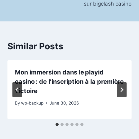
sur bigclash casino
Similar Posts
Mon immersion dans le playid
casino : de l’inscription à la première
victoire
By
wp-backup
June 30, 2026