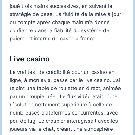
joué trois mains successives, en suivant la
stratégie de base. La fluidité de la mise à jour
du compte après chaque main m’a donné
confiance dans la fiabilité du système de
paiement interne de casoola france.
Live casino
Le vrai test de crédibilité pour un casino en
ligne, à mon avis, passe par le live casino. J’ai
rejoint une table de roulette en direct, animée
par un croupier réel. Le flux vidéo était d’une
résolution nettement supérieure à celle de
nombreuses plateformes concurrentes, avec
peu de lag. Le croupier interagissait avec les
joueurs via le chat, créant une atmosphère