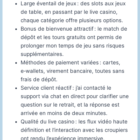
Large éventail de jeux : des slots aux jeux
de table, en passant par le live casino,
chaque catégorie offre plusieurs options.
Bonus de bienvenue attractif : le match de
dépôt et les tours gratuits ont permis de
prolonger mon temps de jeu sans risques
supplémentaires.
Méthodes de paiement variées : cartes,
e‑wallets, virement bancaire, toutes sans
frais de dépôt.
Service client réactif : j’ai contacté le
support via chat en direct pour clarifier une
question sur le retrait, et la réponse est
arrivée en moins de deux minutes.
Qualité du live casino : les flux vidéo haute
définition et l’interaction avec les croupiers
ont rendu l’expérience immersive.