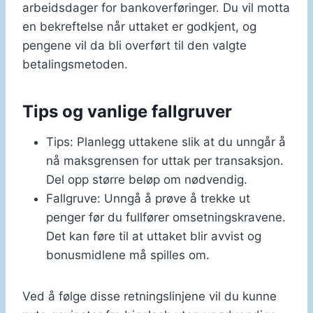
arbeidsdager for bankoverføringer. Du vil motta
en bekreftelse når uttaket er godkjent, og
pengene vil da bli overført til den valgte
betalingsmetoden.
Tips og vanlige fallgruver
Tips: Planlegg uttakene slik at du unngår å
nå maksgrensen for uttak per transaksjon.
Del opp større beløp om nødvendig.
Fallgruve: Unngå å prøve å trekke ut
penger før du fullfører omsetningskravene.
Det kan føre til at uttaket blir avvist og
bonusmidlene må spilles om.
Ved å følge disse retningslinjene vil du kunne