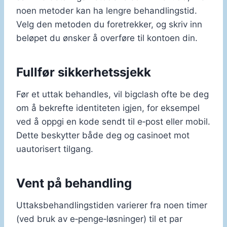
noen metoder kan ha lengre behandlingstid.
Velg den metoden du foretrekker, og skriv inn
beløpet du ønsker å overføre til kontoen din.
Fullfør sikkerhetssjekk
Før et uttak behandles, vil bigclash ofte be deg
om å bekrefte identiteten igjen, for eksempel
ved å oppgi en kode sendt til e‑post eller mobil.
Dette beskytter både deg og casinoet mot
uautorisert tilgang.
Vent på behandling
Uttaksbehandlingstiden varierer fra noen timer
(ved bruk av e‑penge‑løsninger) til et par