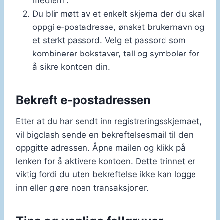
medlem”.
Du blir møtt av et enkelt skjema der du skal
oppgi e‑postadresse, ønsket brukernavn og
et sterkt passord. Velg et passord som
kombinerer bokstaver, tall og symboler for
å sikre kontoen din.
Bekreft e‑postadressen
Etter at du har sendt inn registreringsskjemaet,
vil bigclash sende en bekreftelsesmail til den
oppgitte adressen. Åpne mailen og klikk på
lenken for å aktivere kontoen. Dette trinnet er
viktig fordi du uten bekreftelse ikke kan logge
inn eller gjøre noen transaksjoner.