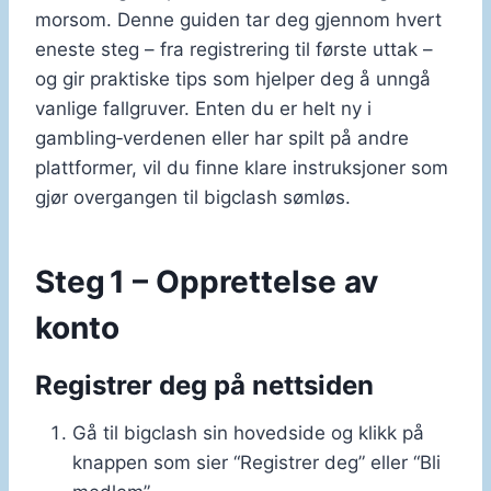
morsom. Denne guiden tar deg gjennom hvert
eneste steg – fra registrering til første uttak –
og gir praktiske tips som hjelper deg å unngå
vanlige fallgruver. Enten du er helt ny i
gambling‑verdenen eller har spilt på andre
plattformer, vil du finne klare instruksjoner som
gjør overgangen til bigclash sømløs.
Steg 1 – Opprettelse av
konto
Registrer deg på nettsiden
Gå til bigclash sin hovedside og klikk på
knappen som sier “Registrer deg” eller “Bli